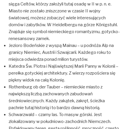
sięga Celtów, którzy założyli tutaj osadę w II w p. n. e.
Miasto nie zostało zniszczone w czasie II wojny
światowej, możesz zobaczyć wiele interesujących
domów i zabytków. W Heidelbergu na górze Königstuhl.
Znajduje się symbol niemieckiego romantyzmu, gotycko-
renesansowy zamek.
Jezioro Bodeńskie z wyspą Mainau – u podnóża Alp na
granicy Niemiec, Austrii i Szwajcarii. Każdego roku to
miejsca odwiedza ponad milion turystów.
Katedra Św. Piotra i Najświętszej Marii Panny w Kolonii –
perełka gotyckiej architektury. Z wierzy rozpościera się
piękny widok na całą Kolonię.
Rothenburg ob der Tauber – niemieckie miasto z
największą liczbą zachowanych zabudowań
średniowiecznych. Każdy zakątek, zakręt, ścieżka
pachnie tutaj historią i to bardzo dawną historią.
Schwarzwald – czarny las. To masyw górski. Jest
zlokalizowany w południowo-zachodnich Niemczech.
Pofałdowany teren, gęsta roślinność, mroczność, często