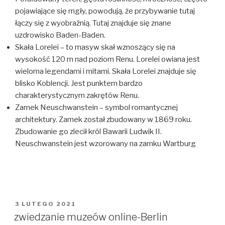
pojawiające się mgły, powodują, że przybywanie tutaj
łączy się z wyobraźnią. Tutaj znajduje się znane
uzdrowisko Baden-Baden.
Skała Lorelei – to masyw skał wznoszący się na
wysokość 120 m nad poziom Renu. Lorelei owiana jest
wieloma legendami i mitami. Skała Lorelei znajduje się
blisko Koblencji. Jest punktem bardzo
charakterystycznym zakrętów Renu.
Zamek Neuschwanstein – symbol romantycznej
architektury. Zamek został zbudowany w 1869 roku.
Zbudowanie go zlecił król Bawarii Ludwik II.
Neuschwanstein jest wzorowany na zamku Wartburg
OPUBLIKOWANE
3 LUTEGO 2021
W
zwiedzanie muzeów online-Berlin