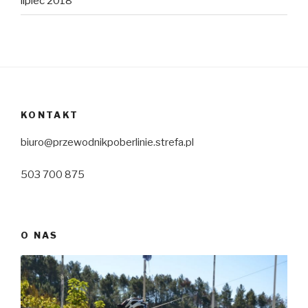
lipiec 2018
KONTAKT
biuro@przewodnikpoberlinie.strefa.pl
503 700 875
O NAS