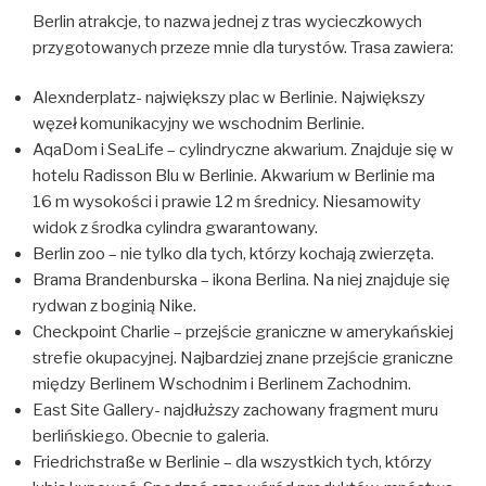
Berlin atrakcje, to nazwa jednej z tras wycieczkowych
przygotowanych przeze mnie dla turystów. Trasa zawiera:
Alexnderplatz- największy plac w Berlinie. Największy
węzeł komunikacyjny we wschodnim Berlinie.
AqaDom i SeaLife – cylindryczne akwarium. Znajduje się w
hotelu Radisson Blu w Berlinie. Akwarium w Berlinie ma
16 m wysokości i prawie 12 m średnicy. Niesamowity
widok z środka cylindra gwarantowany.
Berlin zoo – nie tylko dla tych, którzy kochają zwierzęta.
Brama Brandenburska – ikona Berlina. Na niej znajduje się
rydwan z boginią Nike.
Checkpoint Charlie – przejście graniczne w amerykańskiej
strefie okupacyjnej. Najbardziej znane przejście graniczne
między Berlinem Wschodnim i Berlinem Zachodnim.
East Site Gallery- najdłuższy zachowany fragment muru
berlińskiego. Obecnie to galeria.
Friedrichstraße w Berlinie – dla wszystkich tych, którzy