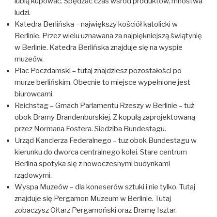
lubią kupować. Spędzać czas wśród produktów, mnóstwa
ludzi.
Katedra Berlińska – największy kościół katolicki w
Berlinie. Przez wielu uznawana za najpiękniejszą świątynię
w Berlinie. Katedra Berlińska znajduje się na wyspie
muzeów.
Plac Poczdamski – tutaj znajdziesz pozostałości po
murze berlińskim. Obecnie to miejsce wypełnione jest
biurowcami.
Reichstag – Gmach Parlamentu Rzeszy w Berlinie – tuż
obok Bramy Brandenburskiej. Z kopułą zaprojektowaną
przez Normana Fostera. Siedziba Bundestagu.
Urząd Kanclerza Federalnego – tuz obok Bundestagu w
kierunku do dworca centralnego kolei. Stare centrum
Berlina spotyka się z nowoczesnymi budynkami
rządowymi.
Wyspa Muzeów – dla koneserów sztuki i nie tylko. Tutaj
znajduje się Pergamon Muzeum w Berlinie. Tutaj
zobaczysz Ołtarz Pergamoński oraz Bramę Isztar.